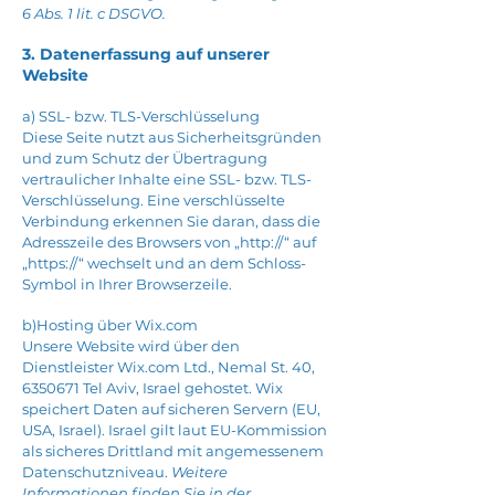
6 Abs. 1 lit. c DSGVO.
3. Datenerfassung auf unserer
Website
a) SSL- bzw. TLS-Verschlüsselung
Diese Seite nutzt aus Sicherheitsgründen
und zum Schutz der Übertragung
vertraulicher Inhalte eine SSL- bzw. TLS-
Verschlüsselung. Eine verschlüsselte
Verbindung erkennen Sie daran, dass die
Adresszeile des Browsers von „http://“ auf
„https://“ wechselt und an dem Schloss-
Symbol in Ihrer Browserzeile.
b)Hosting über Wix.com
Unsere Website
wird über den
Dienstleister
Wix.com Ltd., Nemal St. 40,
6350671
Tel Aviv, Israel
gehostet
. Wix
speichert Daten auf sicheren Servern (EU,
USA, Israel). Israel gilt laut EU-Kommission
als sicheres Drittland mit angemessenem
Datenschutzniveau.
Weitere
Informationen finden Sie in der