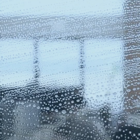
GEBÄUDE- UN
RHALTSREIN