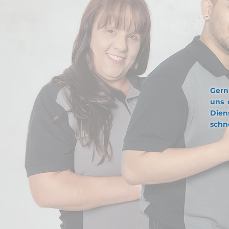
A
Gern
uns 
Dien
schn