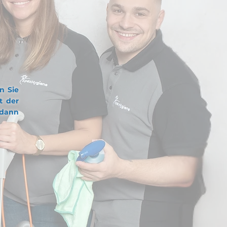
EN
en Sie
t der
 dann