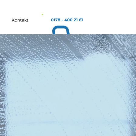
Kontakt
0178 - 400 21 61
E &
E