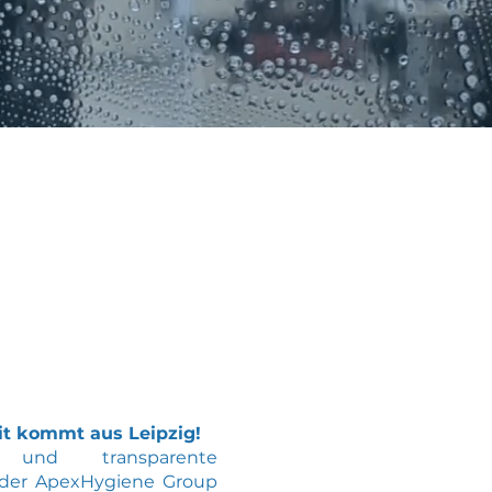
it kommt aus Leipzig!
le und transparente
 der ApexHygiene Group