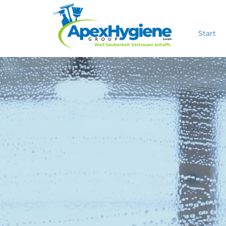
Start
PR