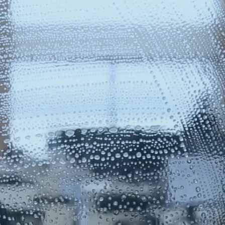
D
IGUNG